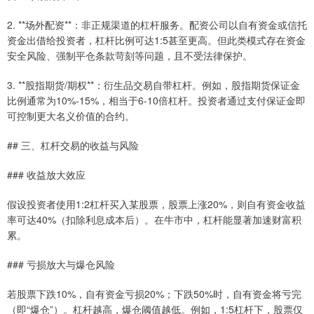
2. **场外配资**：非正规渠道的杠杆服务。配资公司以自有资金或信托
资金出借给投资者，杠杆比例可达1:5甚至更高。但此类模式存在资金
安全风险、强制平仓条款苛刻等问题，且不受法律保护。
3. **股指期货/期权**：衍生品交易自带杠杆。例如，股指期货保证金
比例通常为10%-15%，相当于6-10倍杠杆。投资者通过支付保证金即
可控制更大名义价值的合约。
## 三、杠杆交易的收益与风险
### 收益放大效应
假设投资者使用1:2杠杆买入某股票，股票上涨20%，则自有资金收益
率可达40%（扣除利息成本后）。在牛市中，杠杆能显著加速财富积
累。
### 亏损放大与爆仓风险
若股票下跌10%，自有资金亏损20%；下跌50%时，自有资金将亏完
（即“爆仓”）。杠杆越高，爆仓阈值越低。例如，1:5杠杆下，股票仅