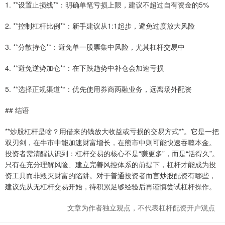
1. **设置止损线**：明确单笔亏损上限，建议不超过自有资金的5%
2. **控制杠杆比例**：新手建议从1:1起步，避免过度放大风险
3. **分散持仓**：避免单一股票集中风险，尤其杠杆交易中
4. **避免逆势加仓**：在下跌趋势中补仓会加速亏损
5. **选择正规渠道**：优先使用券商两融业务，远离场外配资
## 结语
**炒股杠杆是啥？用借来的钱放大收益或亏损的交易方式**。它是一把
双刃剑，在牛市中能加速财富增长，在熊市中则可能快速吞噬本金。
投资者需清醒认识到：杠杆交易的核心不是“赚更多”，而是“活得久”。
只有在充分理解风险、建立完善风控体系的前提下，杠杆才能成为投
资工具而非毁灭财富的陷阱。对于普通投资者而言炒股配资有哪些，
建议先从无杠杆交易开始，待积累足够经验后再谨慎尝试杠杆操作。
文章为作者独立观点，不代表杠杆配资开户观点