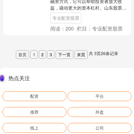
融资方式，它可以帮助投资者放大收
益，撬动更大的资本杠杆。山东股票配
资作为国内领先的配资平台，为投资者
专业配资股票
提供安全、便捷的配资服务。....
阅读：
200
栏目：
专业配资股票
共
3
页
26
条记录
首页
1
2
3
下一页
末页
热点关注
配资
平台
推荐
外盘
线上
公司