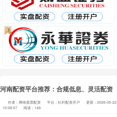
河南配资平台推荐：合规低息、灵活配资
作者：网络股票配资
平台：杠杆配资开户
更新：2026-05-22
10:08:57
阅读：149