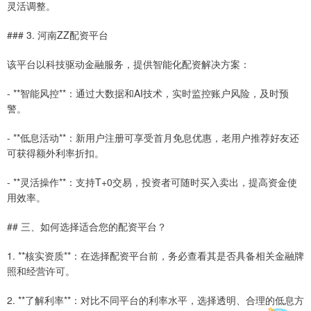
灵活调整。
### 3. 河南ZZ配资平台
该平台以科技驱动金融服务，提供智能化配资解决方案：
- **智能风控**：通过大数据和AI技术，实时监控账户风险，及时预
警。
- **低息活动**：新用户注册可享受首月免息优惠，老用户推荐好友还
可获得额外利率折扣。
- **灵活操作**：支持T+0交易，投资者可随时买入卖出，提高资金使
用效率。
## 三、如何选择适合您的配资平台？
1. **核实资质**：在选择配资平台前，务必查看其是否具备相关金融牌
照和经营许可。
2. **了解利率**：对比不同平台的利率水平，选择透明、合理的低息方