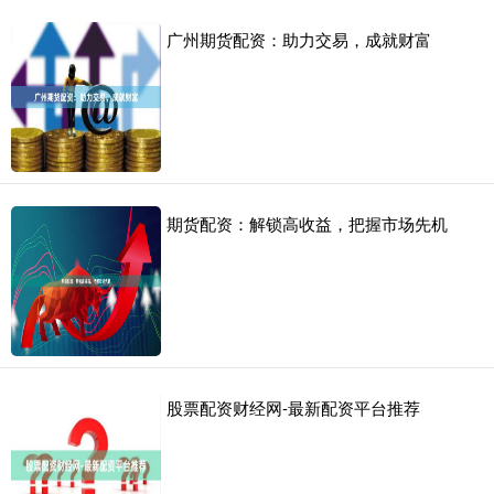
广州期货配资：助力交易，成就财富
期货配资：解锁高收益，把握市场先机
股票配资财经网-最新配资平台推荐