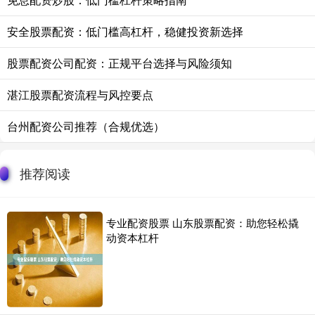
安全股票配资：低门槛高杠杆，稳健投资新选择
股票配资公司配资：正规平台选择与风险须知
湛江股票配资流程与风控要点
台州配资公司推荐（合规优选）
推荐阅读
专业配资股票 山东股票配资：助您轻松撬
动资本杠杆