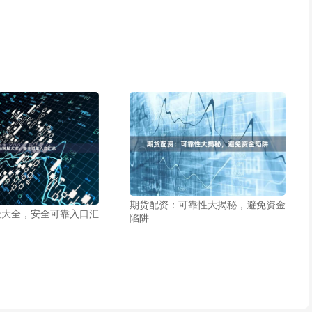
期货配资：可靠性大揭秘，避免资金
址大全，安全可靠入口汇
陷阱