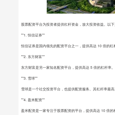
股票配资平台为投资者提供杠杆资金，放大投资收益。以下
**1. 恒信证券**
恒信证券是国内领先的配资平台之一，提供高达 10 倍的
**2. 东方财富**
东方财富是另一家知名配资平台，提供高达 5 倍的杠杆率
**3. 雪球**
雪球是一个社交投资平台，也提供配资服务。其杠杆率最高为
**4. 盈米配资**
盈米配资是一家专注于股票配资的平台，提供高达 10 倍