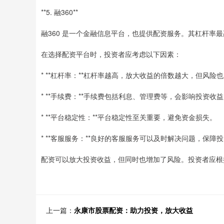
**5. 融360**
融360 是一个金融信息平台，也提供配资服务。其杠杆率最
在选择配资平台时，投资者应考虑以下因素：
* **杠杆率：**杠杆率越高，放大收益的倍数越大，但风险
* **手续费：**手续费包括利息、管理费等，会影响投资收
* **平台稳定性：**平台稳定性至关重要，避免资金损失。
* **客服服务：**良好的客服服务可以及时解决问题，保障
配资可以放大投资收益，但同时也增加了风险。投资者应根
上一篇：
永康市股票配资：助力投资，放大收益