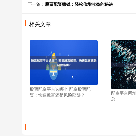
下一篇：
股票配资赚钱：轻松倍增收益的秘诀
相关文章
股票配资平台选哪个 配资股票配
配资平台网
资：快速致富还是风险陷阱？
总